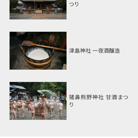
つり
津島神社 一夜酒醸造
猪鼻熊野神社 甘酒まつ
り