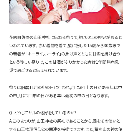
花園町佐野の山王神社に伝わる祭りで,約700年の歴史があると
いわれています。 赤い着物を着て,猿に扮した15歳から30歳まで
の若者が「ホーライ,ホーライ」の掛け声とともに甘酒を掛け合う
という珍しい祭りで, この甘酒がふりかかった者は1年間無病息
災で過ごせると伝えられています。
祭りは旧暦11月の申の日に行われ,月に3回申の日がある年は中
の申,月に2回申の日がある年は最初の申の日となります。
Q. どうしてサルの格好をしているのか?
A.このまつりが,山王神社の祭礼であることから,猿をその使いと
する山王権現信仰との関連を指摘できます。また,猿を山の神の使