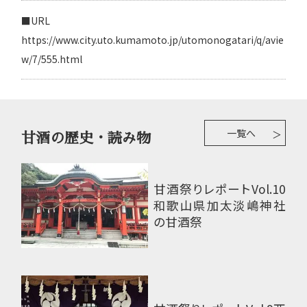
■URL
https://www.city.uto.kumamoto.jp/utomonogatari/q/avie
w/7/555.html
一覧へ
甘酒の歴史・読み物
甘酒祭りレポートVol.10
和歌山県加太淡嶋神社
の甘酒祭