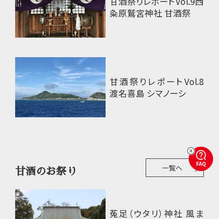
甘酒祭りレポートVol.9
西
粂原鷲宮神社 甘酒祭
甘酒祭りレポートVol.8
渡名喜島 シマノーシ
FAQ
一覧へ
甘酒のお祭り
菟足（ウタリ）神社 風ま