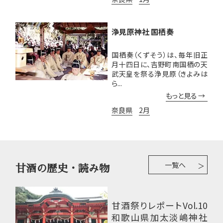
浄見原神社 国栖奏
国栖奏（くずそう）は、毎年旧正
月十四日に、吉野町南国栖の天
武天皇を祭る浄見原（きよみは
ら...
もっと見る
奈良県
2月
一覧へ
甘酒の歴史・読み物
甘酒祭りレポートVol.10
和歌山県加太淡嶋神社