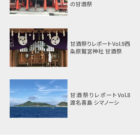
の甘酒祭
甘酒祭りレポートVol.9
西
粂原鷲宮神社 甘酒祭
甘酒祭りレポートVol.8
渡名喜島 シマノーシ