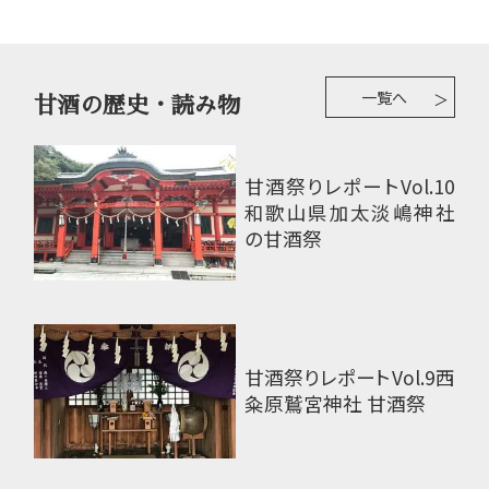
一覧へ
甘酒の歴史・読み物
甘酒祭りレポートVol.10
和歌山県加太淡嶋神社
の甘酒祭
甘酒祭りレポートVol.9
西
粂原鷲宮神社 甘酒祭