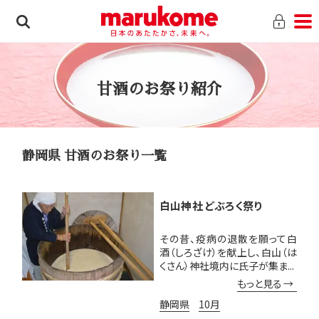
甘酒のお祭り紹介
静岡県 甘酒のお祭り一覧
白山神社 どぶろく祭り
その昔、疫病の退散を願って白
酒（しろざけ）を献上し、白山（は
くさん）神社境内に氏子が集ま...
もっと見る
静岡県
10月