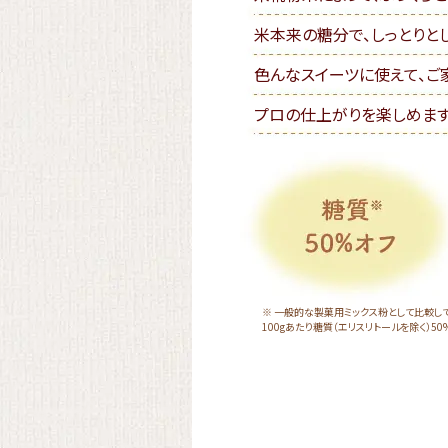
米本来の糖分で、しっとりと
色んなスイーツに使えて、ご
プロの仕上がりを楽しめます
※ 一般的な製菓用ミックス粉として比較して
100gあたり糖質（エリスリトールを除く）50