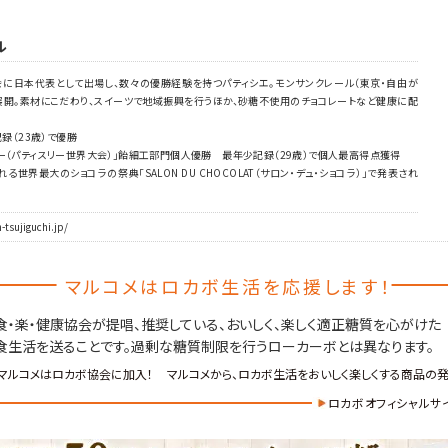
ル
会に日本代表として出場し、数々の優勝経験を持つパティシエ。モンサンクレール（東京・自由が
を展開。素材にこだわり、スイーツで地域振興を行うほか、砂糖不使用のチョコレートなど健康に配
録（23歳）で優勝
スリー（パティスリー世界大会）」飴細工部門個人優勝 最年少記録（29歳）で個人最高得点獲得
る世界最大のショコラの祭典「SALON DU CHOCOLAT（サロン・デュ・ショコラ）」で発表され
ujiguchi.jp/
マルコメはロカボ生活を応援します！
食・楽・健康協会が提唱、推奨している、おいしく、楽しく適正糖質を心がけた
食生活を送ることです。
過剰な糖質制限を行うローカーボとは異なります。
マルコメはロカボ協会に加入！
マルコメから、ロカボ生活をおいしく楽しくする商品の発
ロカボオフィシャルサイト：h