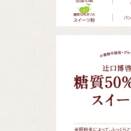
惣菜の素
糖質50%オフの
パ
スイーツ粉
米糀粉末によって、ふっくらと