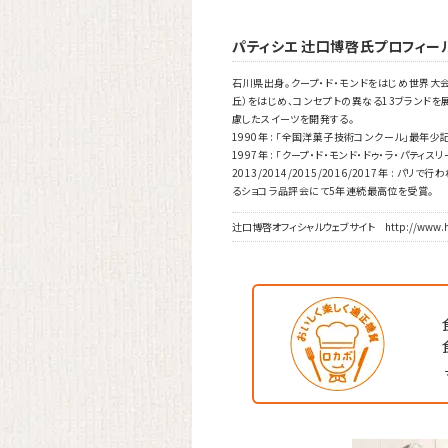
パティシエ 辻󠄀口博啓氏
プロフィー
石川県出身。クープ・ド・モンドをはじめ世界大
丘）をはじめ、コンセプトの異なる13ブランド
慮したスイーツを開発する。
1990年 :
「全国洋菓子技術コンクール」最年少記
1997年 :
「クープ・ド・モンド・ドゥ・ラ・パティ
2013/2014/2015/2016/2017年 :
パリで行われ
るショコラ品評会にて5年連続最高位を受賞。
辻󠄀口博啓オフィシャルウェブサイト http://www.h-ts