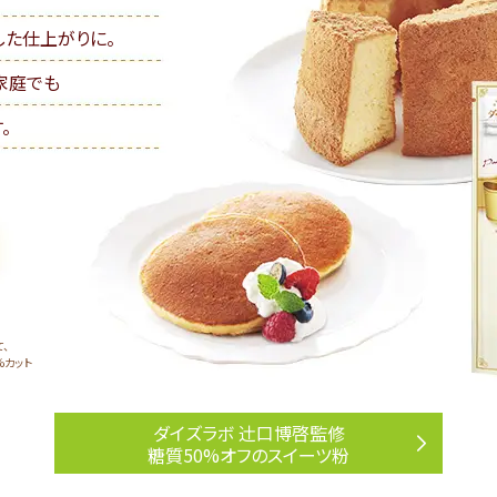
した仕上がりに。
家庭でも
。
、
%カット
ダイズラボ 辻󠄀口博啓監修
糖質50%オフのスイーツ粉