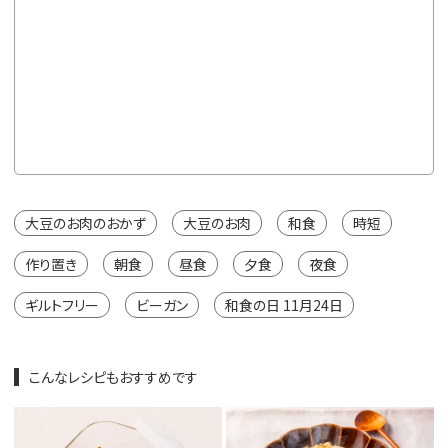
通常価格
5袋
¥1,470
※カートは
大豆のお肉のおかず
大豆のお肉
和食
時短
作り置き
朝食
昼食
夕食
夜食
ギルトフリー
ビーガン
和食の日 11月24日
こんなレシピもおすすめです