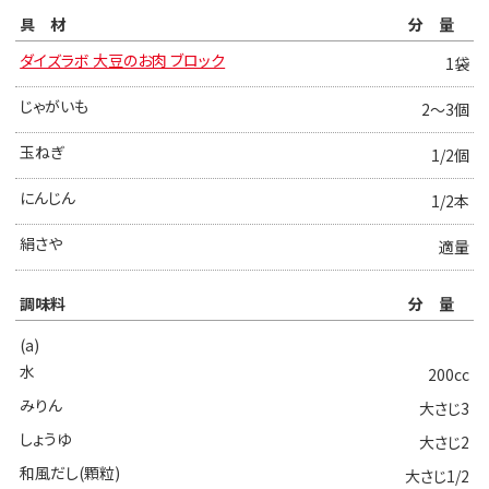
具材
分量
ダイズラボ 大豆のお肉 ブロック
1袋
じゃがいも
2〜3個
玉ねぎ
1/2個
にんじん
1/2本
絹さや
適量
調味料
分量
(a)
水
200cc
みりん
大さじ3
しょうゆ
大さじ2
和風だし(顆粒)
大さじ1/2