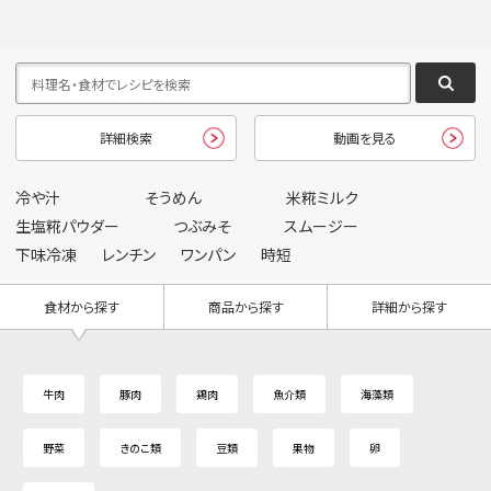
詳細検索
動画を見る
冷や汁
そうめん
米糀ミルク
生塩糀パウダー
つぶみそ
スムージー
下味冷凍
レンチン
ワンパン
時短
食材から探す
商品から探す
詳細から探す
牛肉
豚肉
鶏肉
魚介類
海藻類
野菜
きのこ類
豆類
果物
卵