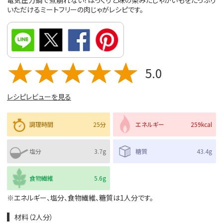
電気圧力鍋で煮崩れない！ほっくりと味の染みたじゃがいもをたっぷり
いただけるミートフリーの肉じゃがレシピです。
5.0
レシピレビューを見る
調理時間
25分
エネルギー
259kcal
塩分
3.7g
糖質
43.4g
食物繊維
5.6g
※エネルギー、塩分、食物繊維、糖質は1人分です。
材料（2人分）