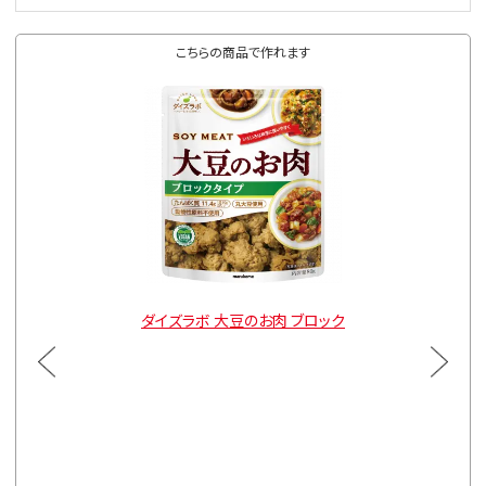
こちらの商品で作れます
ルトタイプ
ダイズラボ 大豆のお肉 ブロック
ダイズラ
通常価格
3袋
¥900