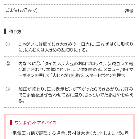
ごま油(お好みで)
適量
作り方
①
じゃがいもは皮をむき大きめの一口大に、玉ねぎはくし形切り
に、にんじんは大きめの乱切りにする。
②
内なべに①、「ダイズラボ 大豆のお肉 ブロック」、(a)を加えて軽
く混ぜ合わせ、本体にセットし、フタを閉める。メニュー/タイマ
ーボタンを押して「肉じゃが」を選び、スタートボタンを押す。
③
加圧が終わり、圧力表示ピンが下がったらできあがり。お好み
でごま油を混ぜ合わせて器に盛り、さっとゆでた絹さやを添え
る。
ワンポイントアドバイス
・電気圧力鍋で調理する場合、具材は大きくカットしましょう。煮