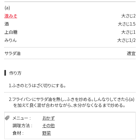
(a)
液みそ
大さじ2
酒
大さじ1.5
上白糖
大さじ1
みりん
大さじ1/2
サラダ油
適宜
作り方
1.
ふきのとうはざく切りにする。
2.
フライパンにサラダ油を熱し、ふきを炒める。しんなりしてきたら(a)
を加えて良く混ぜ合わせながら、水分がなくなるまで炒める。
メニュー
おかず
調理方法
その他
食材
野菜