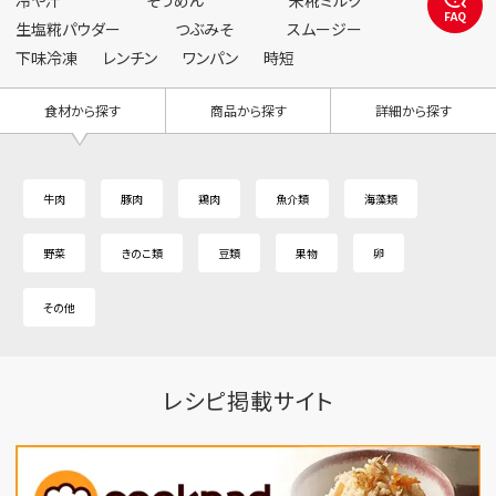
冷や汁
そうめん
米糀ミルク
FAQ
生塩糀パウダー
つぶみそ
スムージー
下味冷凍
レンチン
ワンパン
時短
食材から探す
商品から探す
詳細から探す
牛肉
豚肉
鶏肉
魚介類
海藻類
野菜
きのこ類
豆類
果物
卵
その他
レシピ掲載サイト