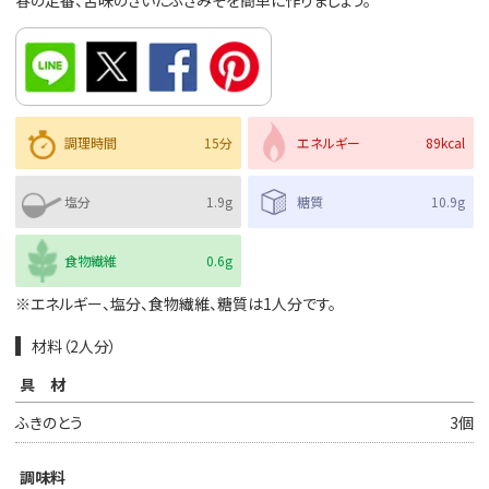
春の定番、苦味のきいたふきみそを簡単に作りましょう。
調理時間
15分
エネルギー
89kcal
塩分
1.9g
糖質
10.9g
食物繊維
0.6g
※エネルギー、塩分、食物繊維、糖質は1人分です。
材料（2人分）
具材
ふきのとう
3個
調味料