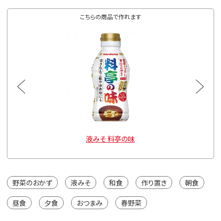
こちらの商品で作れます
g
液みそ 料亭の味
野菜のおかず
液みそ
和食
作り置き
朝食
昼食
夕食
おつまみ
春野菜