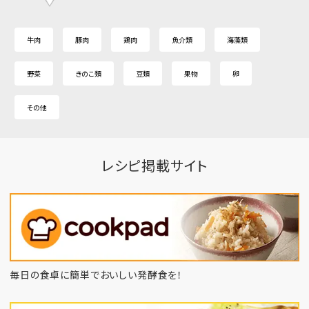
牛肉
豚肉
鶏肉
魚介類
海藻類
野菜
きのこ類
豆類
果物
卵
その他
レシピ掲載サイト
毎日の食卓に簡単でおいしい発酵食を！