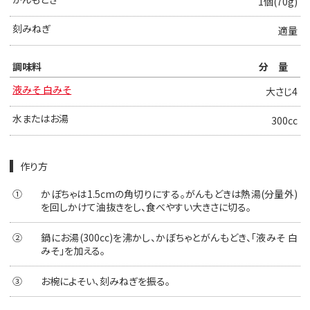
1個(70g)
刻みねぎ
適量
調味料
分量
液みそ 白みそ
大さじ4
水またはお湯
300cc
作り方
①
かぼちゃは1.5cmの角切りにする。がんもどきは熱湯(分量外)
を回しかけて油抜きをし、食べやすい大きさに切る。
②
鍋にお湯(300cc)を沸かし、かぼちゃとがんもどき、「液みそ 白
みそ」を加える。
③
お椀によそい、刻みねぎを振る。