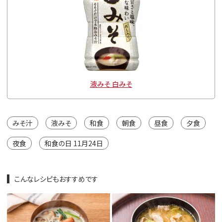
液みそ 白みそ
みそ汁
液みそ
和食
朝食
昼食
夕食
夜食
和食の日 11月24日
こんなレシピもおすすめです