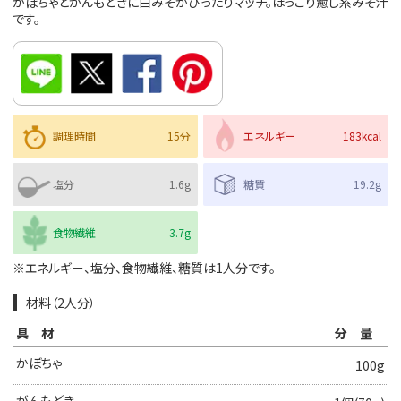
かぼちゃとがんもどきに白みそがぴったりマッチ。ほっこり癒し系みそ汁
です。
調理時間
15分
エネルギー
183kcal
塩分
1.6g
糖質
19.2g
食物繊維
3.7g
※エネルギー、塩分、食物繊維、糖質は1人分です。
材料（2人分）
具材
分量
かぼちゃ
100g
がんもどき