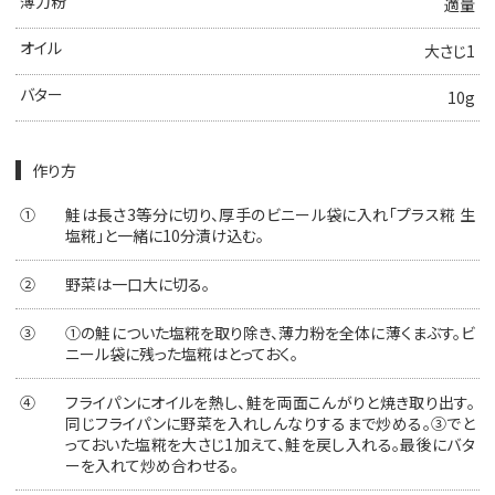
薄力粉
適量
オイル
大さじ1
バター
10g
作り方
①
鮭は長さ3等分に切り、厚手のビニール袋に入れ「プラス糀 生
塩糀」と一緒に10分漬け込む。
②
野菜は一口大に切る。
③
①の鮭についた塩糀を取り除き、薄力粉を全体に薄くまぶす。ビ
ニール袋に残った塩糀はとっておく。
④
フライパンにオイルを熱し、鮭を両面こんがりと焼き取り出す。
同じフライパンに野菜を入れしんなりするまで炒める。③でと
っておいた塩糀を大さじ1加えて、鮭を戻し入れる。最後にバタ
ーを入れて炒め合わせる。