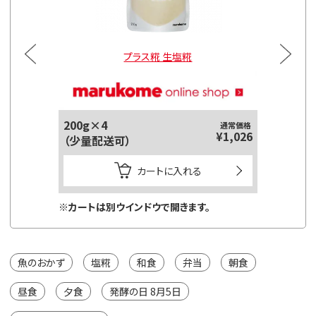
プラス糀 生塩糀
200g×4
通常価格
¥1,026
（少量配送可）
カートに入れる
※カートは別ウインドウで開きます。
魚のおかず
塩糀
和食
弁当
朝食
昼食
夕食
発酵の日 8月5日