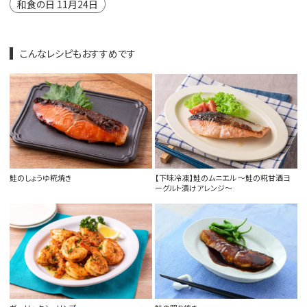
和食の日 11月24日
こんなレシピもおすすめです
鮭のしょうゆ糀焼き
【下味冷凍】鮭のムニエル ～鮭の糀甘酒ヨ
ーグルト漬けアレンジ～