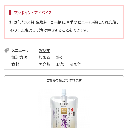
ワンポイントアドバイス
鮭は「プラス糀 生塩糀」と一緒に厚手のビニール袋に入れた後、
そのまま冷凍して漬け置きすることもできます。
メニュー
おかず
調理方法
炒める
焼く
食材
魚介類
野菜
その他
こちらの商品で作れます