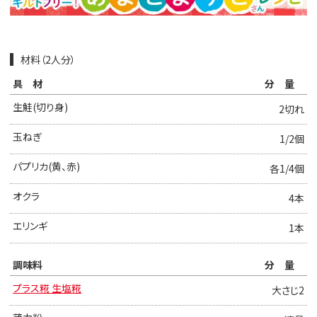
材料（2人分）
具材
分量
生鮭(切り身)
2切れ
玉ねぎ
1/2個
パプリカ(黄、赤)
各1/4個
オクラ
4本
エリンギ
1本
調味料
分量
プラス糀 生塩糀
大さじ2