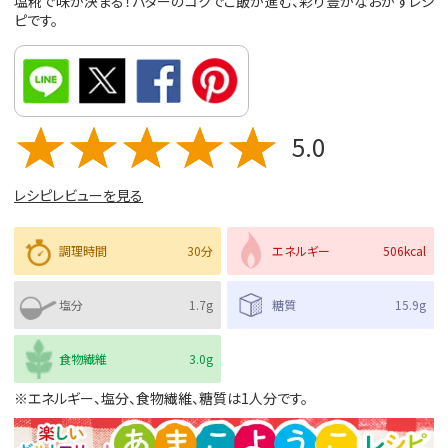
塩糀で味が決まる！バターのコクでご飯が進む、彩り豊かなおかずレシ
ピです。
5.0
レシピレビューを見る
調理時間
30分
エネルギー
506kcal
塩分
1.7g
糖質
15.9g
食物繊維
3.0g
※エネルギー、塩分、食物繊維、糖質は1人分です。