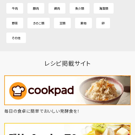
牛肉
豚肉
鶏肉
魚介類
海藻類
野菜
きのこ類
豆類
果物
卵
その他
レシピ掲載サイト
毎日の食卓に簡単でおいしい発酵食を！