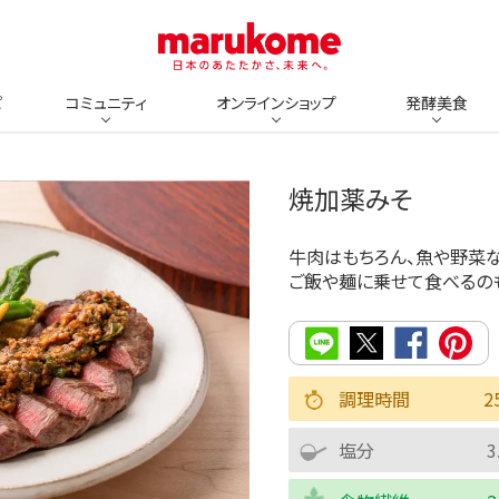
ピ
コミュニティ
オンラインショップ
発酵美食
焼加薬みそ
牛肉はもちろん、魚や野菜
ご飯や麺に乗せて食べるの
調理時間
2
塩分
3