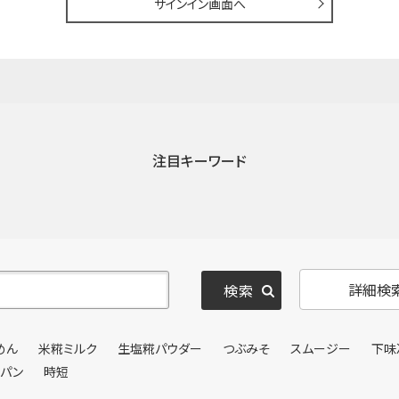
サインイン画面へ
注目キーワード
詳細検
めん
米糀ミルク
生塩糀パウダー
つぶみそ
スムージー
下味
ンパン
時短