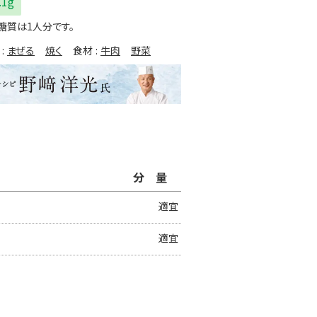
.1g
糖質は1人分です。
まぜる
焼く
食材
牛肉
野菜
分量
適宜
適宜