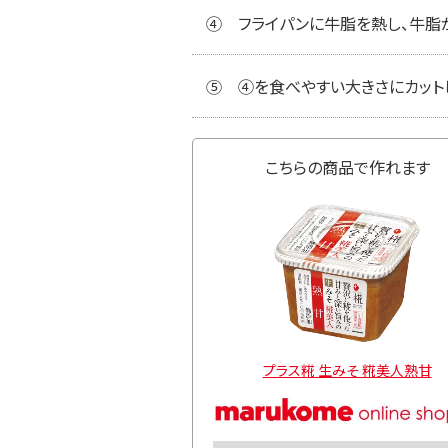
④
フライパンに牛脂を熱し、牛脂
⑤
④を食べやすい大きさにカットし
こちらの商品で作れます
プラス糀 生みそ 糀美人熟甘