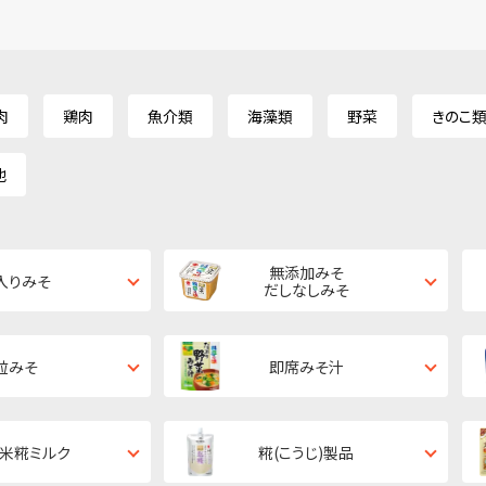
肉
鶏肉
魚介類
海藻類
野菜
きのこ
他
無添加みそ
入りみそ
だしなしみそ
粒みそ
即席みそ汁
・米糀ミルク
糀(こうじ)製品