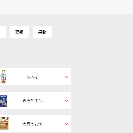
類
豆類
果物
液みそ
みそ加工品
大豆のお肉