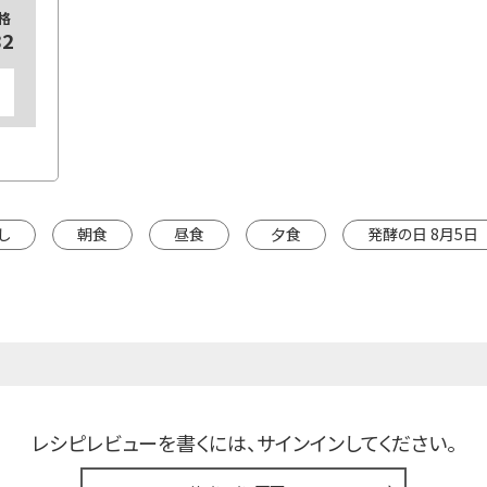
格
82
し
朝食
昼食
夕食
発酵の日 8月5日
レシピレビューを書くには、
サインインしてください。