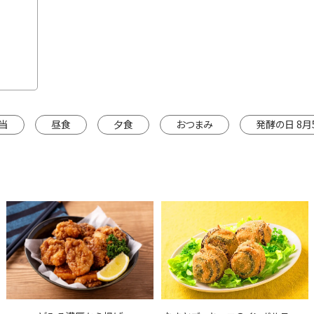
150g×2本
¥1,350
カートに入れる
※カートは別ウインドウで開きます。
当
昼食
夕食
おつまみ
発酵の日 8月