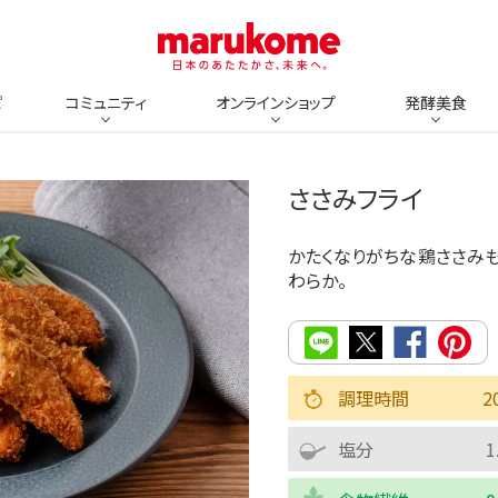
ピ
コミュニティ
オンラインショップ
発酵美食
ささみフライ
かたくなりがちな鶏ささみ
わらか。
調理時間
2
塩分
1