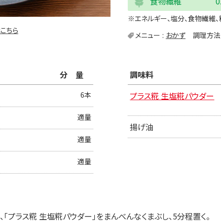
食物繊維
0
※エネルギー、塩分、食物繊維、
こちら
メニュー
おかず
調理方法
分量
調味料
6本
プラス糀 生塩糀パウダー
適量
揚げ油
適量
適量
「プラス糀 生塩糀パウダー」をまんべんなくまぶし、5分程置く。