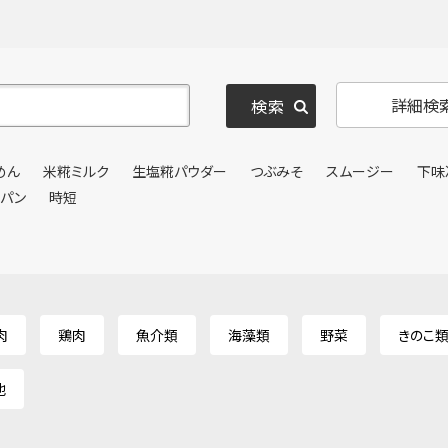
詳細検
めん
米糀ミルク
生塩糀パウダー
つぶみそ
スムージー
下味
ンパン
時短
肉
鶏肉
魚介類
海藻類
野菜
きのこ
他