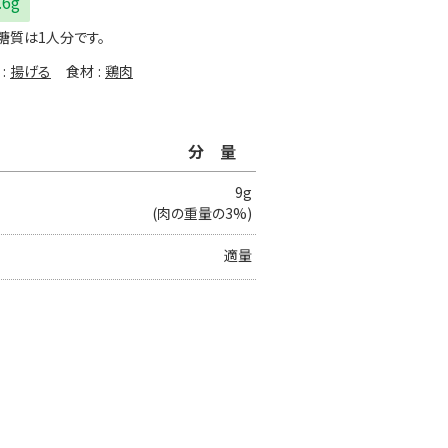
.6g
糖質は1人分です。
揚げる
食材
鶏肉
分量
9g
(肉の重量の3%)
適量