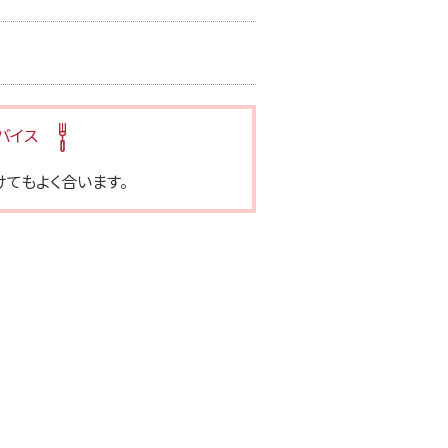
バイス
けてもよく合います。
ラス糀 生塩糀パウダー 小袋
プラス糀 生塩糀パウダ