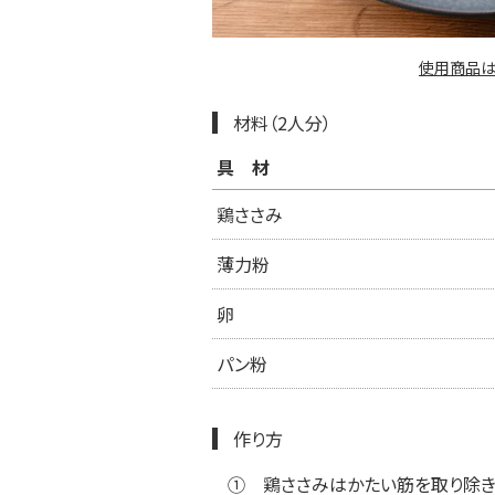
使用商品は
材料（2人分）
具材
鶏ささみ
薄力粉
卵
パン粉
作り方
①
鶏ささみはかたい筋を取り除き、