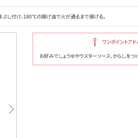
まぶし付け、180℃の揚げ油で火が通るまで揚げる。
ワンポイントアド
お好みでしょうゆやウスターソース、からしをつ
プラス糀 生塩糀パウダー ボトル
プ
通常価格