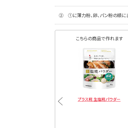
②
①に薄力粉、卵、パン粉の順に
こちらの商品で作れます
 生塩糀パウダー 小袋
プラス糀 生塩糀パウダー