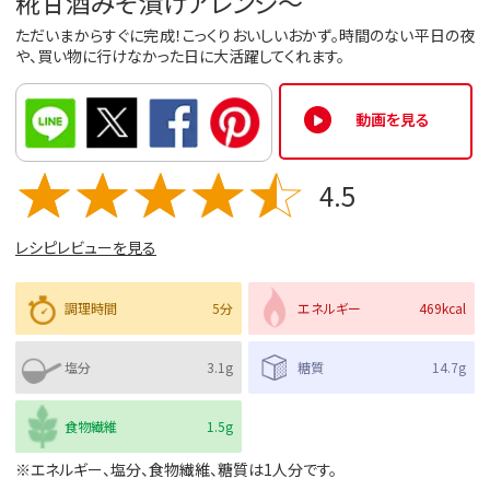
糀甘酒みそ漬けアレンジ〜
ただいまからすぐに完成！こっくりおいしいおかず。時間のない平日の夜
や、買い物に行けなかった日に大活躍してくれます。
動画を見る
4.5
レシピレビューを見る
調理時間
5分
エネルギー
469kcal
塩分
3.1g
糖質
14.7g
食物繊維
1.5g
※エネルギー、塩分、食物繊維、糖質は1人分です。