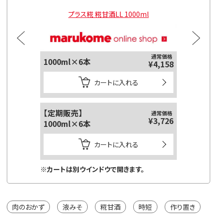
l
プラス糀 糀甘酒LL 1000ml
通常価格
1000ml×6本
¥4,158
カートに入れる
【定期販売】
通常価格
¥3,726
1000ml×6本
カートに入れる
※カートは別ウインドウで開きます。
肉のおかず
液みそ
糀甘酒
時短
作り置き