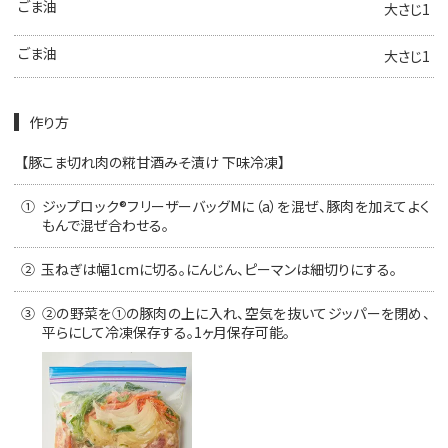
ごま油
大さじ1
ごま油
大さじ1
作り方
【豚こま切れ肉の糀甘酒みそ漬け 下味冷凍】
①
ジップロック®フリーザーバッグMに（a）を混ぜ、豚肉を加えてよく
もんで混ぜ合わせる。
②
玉ねぎは幅1cmに切る。にんじん、ピーマンは細切りにする。
③
②の野菜を①の豚肉の上に入れ、空気を抜いてジッパーを閉め、
平らにして冷凍保存する。1ヶ月保存可能。