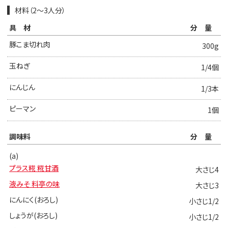
材料（2～3人分）
具材
分量
豚こま切れ肉
300g
玉ねぎ
1/4個
にんじん
1/3本
ピーマン
1個
調味料
分量
(a)
プラス糀 糀甘酒
大さじ4
液みそ 料亭の味
大さじ3
にんにく(おろし)
小さじ1/2
しょうが(おろし)
小さじ1/2