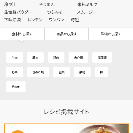
冷や汁
そうめん
米糀ミルク
生塩糀パウダー
つぶみそ
スムージー
下味冷凍
レンチン
ワンパン
時短
食材から探す
商品から探す
詳細から探す
牛肉
豚肉
鶏肉
魚介類
海藻類
野菜
きのこ類
豆類
果物
卵
その他
レシピ掲載サイト