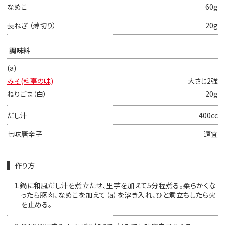
なめこ
60g
長ねぎ （薄切り）
20g
調味料
(a)
みそ(料亭の味)
大さじ2強
ねりごま（白）
20g
だし汁
400cc
七味唐辛子
適宜
作り方
1.
鍋に和風だし汁を煮立たせ、里芋を加えて5分程煮る。柔らかくな
ったら豚肉、なめこを加えて（a）を溶き入れ、ひと煮立ちしたら火
を止める。