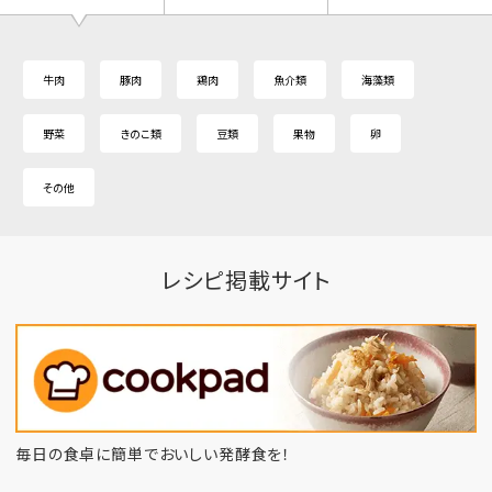
牛肉
豚肉
鶏肉
魚介類
海藻類
野菜
きのこ類
豆類
果物
卵
その他
レシピ掲載サイト
毎日の食卓に簡単でおいしい発酵食を！