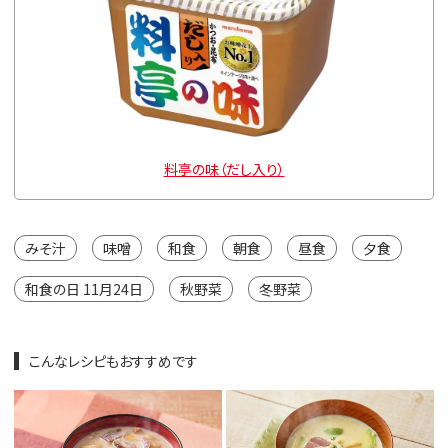
料亭の味（だし入り）
みそ汁
味噌
和食
朝食
昼食
夕食
和食の日 11月24日
秋野菜
冬野菜
こんなレシピもおすすめです