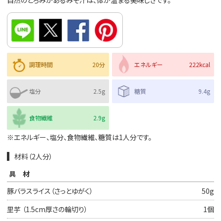
自然のとろみがあるみそ汁は、体が温まる美味しさです。
調理時間
20分
エネルギー
222kcal
塩分
2.5g
糖質
9.4g
食物繊維
2.9g
※エネルギー、塩分、食物繊維、糖質は1人分です。
材料（2人分）
具材
豚バラスライス（さっとゆがく）
50g
里芋 （1.5cm厚さの輪切り）
1個