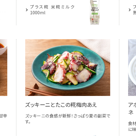
プラス糀 米糀ミルク
1000ml
ズッキーニとたこの糀梅肉あえ
ア
ネ
！甘辛
ズッキーニの食感が新鮮！さっぱり夏の副菜で
す。
食
に味