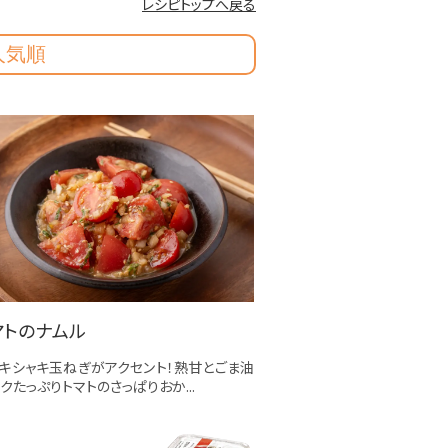
レシピトップへ戻る
人気順
マトのナムル
キシャキ玉ねぎがアクセント！熟甘とごま油
クたっぷりトマトのさっぱりおか...