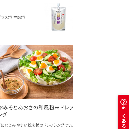
プラス糀 生塩糀
ぶみそとあおさの和風粉末ドレッ
ング
になじみやすい粉末状のドレッシングです。