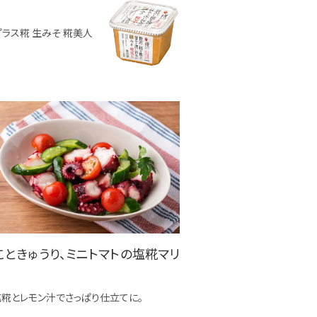
プラス糀 生みそ 糀美人
こときゅうり、ミニトマトの塩糀マリ
糀とレモン汁でさっぱり仕立てに。