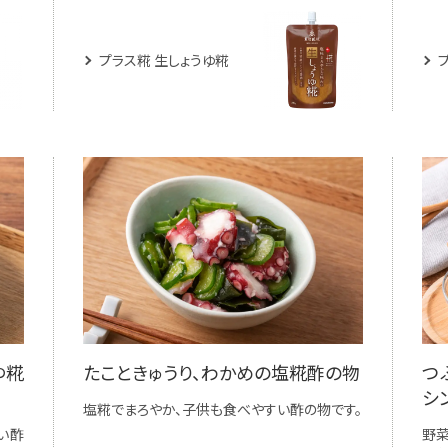
プラス糀 生しょうゆ糀
ゆ糀
たこときゅうり、わかめの塩糀酢の物
つ
シ
塩糀でまろやか、子供も食べやすい酢の物です。
い酢
野菜