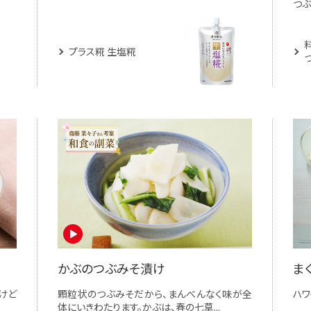
つぶ
プラス糀 生塩糀
かぶのつぶみそ漬け
ま
けど
顆粒状のつぶみそだから、まんべんなく味が全
ハワ
体にいきわたります。かぶは、春の七草...