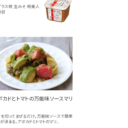
プラス糀 生みそ 糀美人
熟甘
ボカドとトマトの万能味ソースマリ
材を切ってまぜるだけ。万能味ソースで簡単
が決まる、アボカドとトマトのマリ...