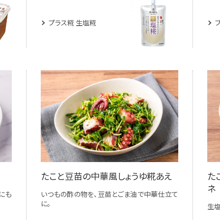
プラス糀 生塩糀
たこと豆苗の中華風しょうゆ糀あえ
た
ネ
にも
いつもの酢の物を、豆苗とごま油で中華仕立て
に。
生塩