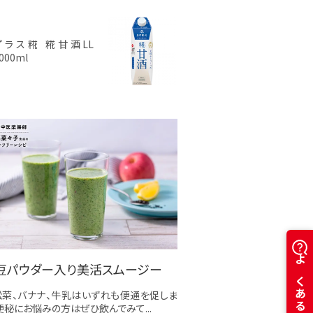
プラス糀 糀甘酒LL
000ml
豆パウダー入り美活スムージー
松菜、バナナ、牛乳はいずれも便通を促しま
便秘にお悩みの方はぜひ飲んでみて...