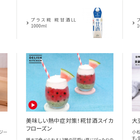
プラス糀 糀甘酒LL
1000ml
1
美味しい熱中症対策！糀甘酒スイカ
大
フローズン
ジー
小
す。
種まで食べられる！3層の可愛い夏にぴったりの