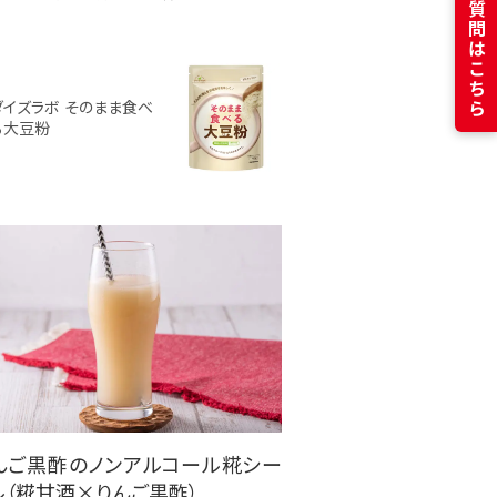
よくある質問はこちら
ダイズラボ そのまま食べ
る大豆粉
んご黒酢のノンアルコール糀シー
ル（糀甘酒×りんご黒酢）