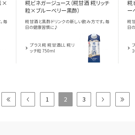
素×
糀ビネガージュース（糀甘酒 糀リッチ
糀
粒×ブルーベリー黒酢）
ー
。毎
糀甘酒と黒酢ドリンクの新しい飲み方です。毎
糀
日の健康習慣に♪
日
プラス糀 糀甘酒LL 糀リ
ッチ粒 750ml
1
1
2
3