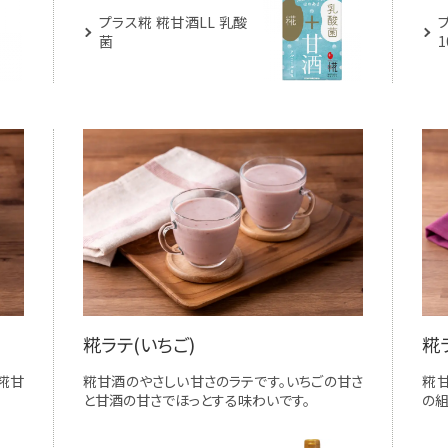
プラス糀 糀甘酒LL 乳酸
菌
1
糀ラテ(いちご)
糀
糀甘
糀甘酒のやさしい甘さのラテです。いちごの甘さ
糀
と甘酒の甘さでほっとする味わいです。
の組