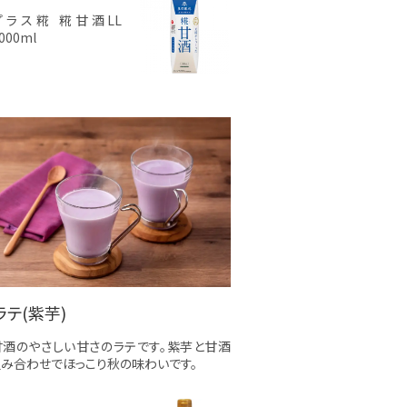
プラス糀 糀甘酒LL
000ml
ラテ(紫芋)
甘酒のやさしい甘さのラテです。紫芋と甘酒
み合わせでほっこり秋の味わいです。