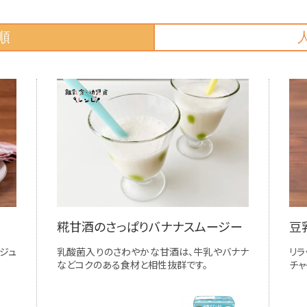
順
糀甘酒のさっぱりバナナスムージー
豆
ジュ
乳酸菌入りのさわやかな甘酒は、牛乳やバナナ
リ
などコクのある食材と相性抜群です。
チャ