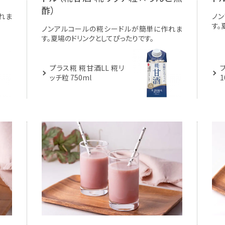
酢）
れま
ノ
す。
ノンアルコールの糀シードルが簡単に作れま
す。夏場のドリンクとしてぴったりです。
プラス糀 糀甘酒LL 糀リ
ッチ粒 750ml
1