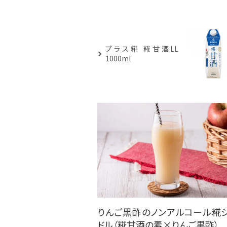
プラス糀 糀甘酒LL
1000ml
りんご黒酢のノンアルコール糀
ドル（糀甘酒の素×りんご黒酢）