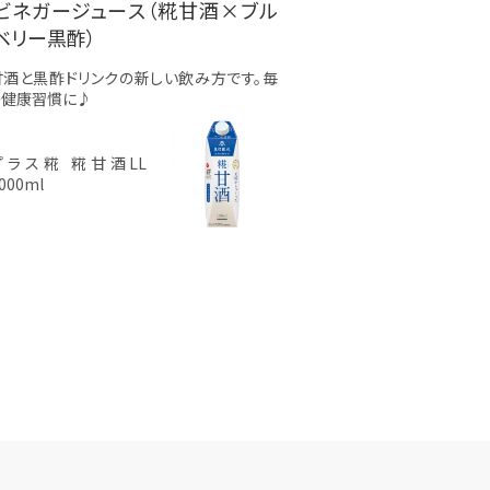
ビネガージュース（糀甘酒×ブル
ベリー黒酢）
甘酒と黒酢ドリンクの新しい飲み方です。毎
の健康習慣に♪
プラス糀 糀甘酒LL
000ml