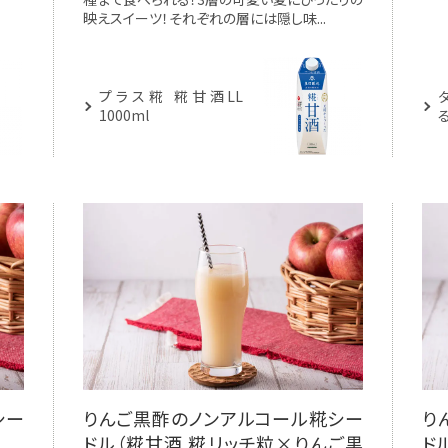
映えスイーツ！それぞれの層には隠し味...
プラス糀 糀甘酒LL
1000ml
シー
りんご黒酢のノンアルコール糀シー
り
ドル（糀甘酒 糀リッチ粒×りんご黒
ド