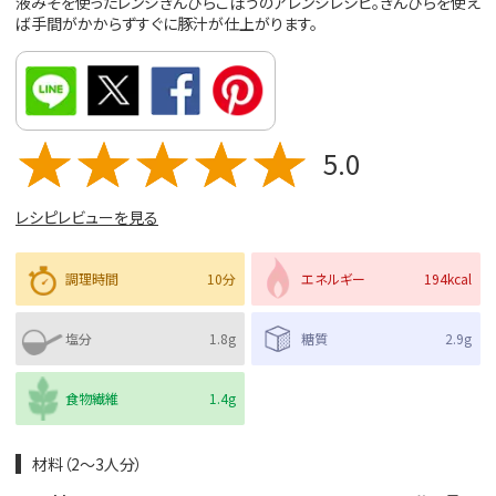
液みそを使ったレンジきんぴらごぼうのアレンジレシピ。きんぴらを使え
ば手間がかからずすぐに豚汁が仕上がります。
5.0
レシピレビューを見る
調理時間
10分
エネルギー
194kcal
塩分
1.8g
糖質
2.9g
食物繊維
1.4g
材料（2～3人分）