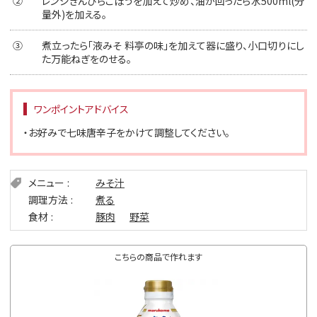
②
レンジきんぴらごぼうを加えて炒め、油が回ったら水500ml(分
量外)を加える。
③
煮立ったら「液みそ 料亭の味」を加えて器に盛り、小口切りにし
た万能ねぎをのせる。
ワンポイントアドバイス
・お好みで七味唐辛子をかけて調整してください。
メニュー
みそ汁
調理方法
煮る
食材
豚肉
野菜
こちらの商品で作れます