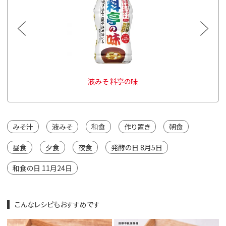
g
液みそ 料亭の味
みそ汁
液みそ
和食
作り置き
朝食
昼食
夕食
夜食
発酵の日 8月5日
和食の日 11月24日
こんなレシピもおすすめです