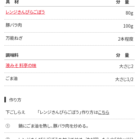
具材
分量
レンジきんぴらごぼう
80g
豚バラ肉
100g
万能ねぎ
2本程度
調味料
分量
液みそ 料亭の味
大さじ2
ごま油
大さじ1/2
作り方
下ごしらえ
「レンジきんぴらごぼう」作り方は
こちら
①
鍋にごま油を熱し、豚バラ肉を炒める。