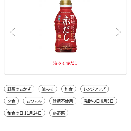
液みそ 赤だし
野菜のおかず
液みそ
和食
レンジアップ
夕食
おつまみ
砂糖不使用
発酵の日 8月5日
和食の日 11月24日
冬野菜