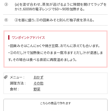
③
(a)を混ぜ合わせ、蒸気が逃げるように隙間を開けてラップを
かけ、600Wの電子レンジで60〜90秒加熱する。
④
②を器に盛り、③の田楽みそと刻んだ柚子皮を添える。
ワンポイントアドバイス
・田楽みそはこんにゃくや焼き豆腐、おでんに添えても合います。
・②のだし汁で加熱後にそのまま一度冷ますとだし汁が浸透しま
す。その場合は食べる直前に再度温めましょう。
メニュー
おかず
調理方法
その他
食材
野菜
こちらの商品で作れます