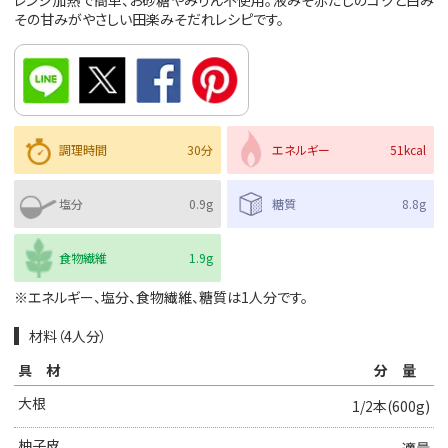
レンジ加熱で簡単、お砂糖やみりん不使用。液みそ赤だしのコクと白み
その甘みがやさしい田楽みそだれレシピです。
調理時間
30分
エネルギー
51kcal
塩分
0.9g
糖質
8.8g
食物繊維
1.9g
※エネルギー、塩分、食物繊維、糖質は1人分です。
材料（4人分）
具材
分量
大根
1/2本(600g)
柚子皮