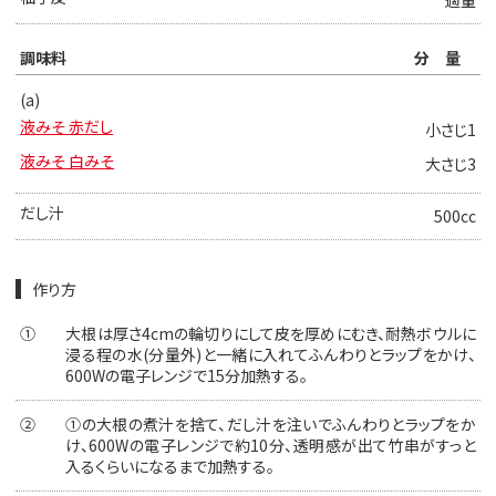
適量
調味料
分量
(a)
液みそ 赤だし
小さじ1
液みそ 白みそ
大さじ3
だし汁
500cc
作り方
①
大根は厚さ4cmの輪切りにして皮を厚めにむき、耐熱ボウルに
浸る程の水(分量外)と一緒に入れてふんわりとラップをかけ、
600Wの電子レンジで15分加熱する。
②
①の大根の煮汁を捨て、だし汁を注いでふんわりとラップをか
け、600Wの電子レンジで約10分、透明感が出て竹串がすっと
入るくらいになるまで加熱する。