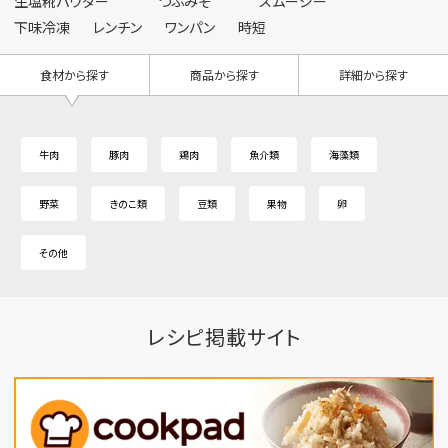
生塩糀パウダー
つぶみそ
スムージー
下味冷凍
レンチン
ワンパン
時短
食材から探す
商品から探す
詳細から探す
牛肉
豚肉
鶏肉
魚介類
海藻類
野菜
きのこ類
豆類
果物
卵
その他
レシピ掲載サイト