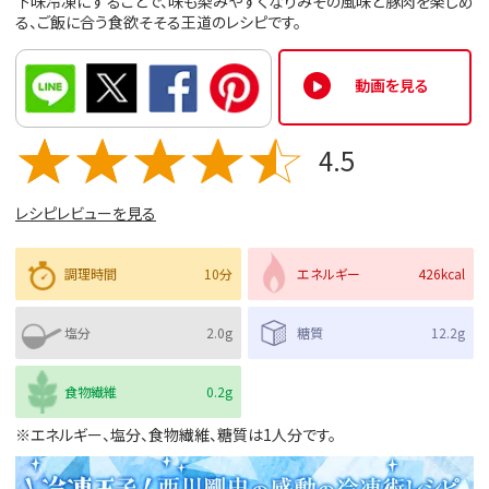
下味冷凍にすることで、味も染みやすくなりみその風味と豚肉を楽しめ
る、ご飯に合う食欲そそる王道のレシピです。
動画を見る
4.5
レシピレビューを見る
調理時間
10分
エネルギー
426kcal
塩分
2.0g
糖質
12.2g
食物繊維
0.2g
※エネルギー、塩分、食物繊維、糖質は1人分です。