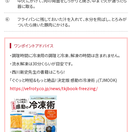
⑤
中火にかけて、肉の両面をしっかりと焼き、中まで火が通ったら
器に取る。
⑥
フライパンに残しておいた汁を入れて、水分を飛ばし、とろみが
ついたら焼いた豚肉にかける。
ワンポイントアドバイス
・調理時間に冷凍用の調理と冷凍、解凍の時間は含まれません。
・流水解凍は30分くらいが目安です。
・西川剛史先生の書籍はこちら！
「ぐぐっと時短&もっと絶品! 決定版 感動の冷凍術 」(TJMOOK)
https://vefroty.co.jp/news/tkjbook-freezing/