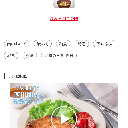
g
液みそ 料亭の味
肉のおかず
液みそ
和食
時短
下味冷凍
昼食
夕食
発酵の日 8月5日
レシピ動画