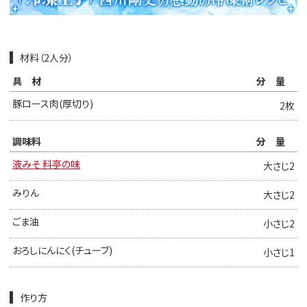
材料（2人分）
具材
分量
豚ロース肉(厚切り)
2枚
調味料
分量
液みそ 料亭の味
大さじ2
みりん
大さじ2
ごま油
小さじ2
おろしにんにく(チューブ)
小さじ1
作り方