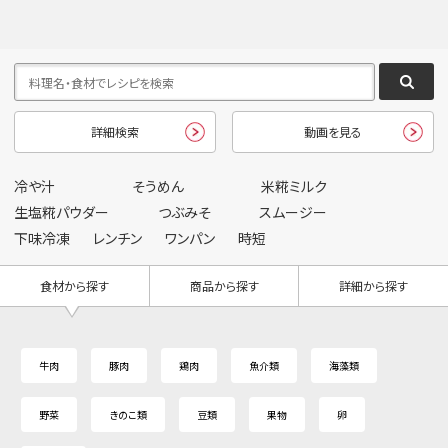
詳細検索
動画を見る
冷や汁
そうめん
米糀ミルク
生塩糀パウダー
つぶみそ
スムージー
下味冷凍
レンチン
ワンパン
時短
食材から探す
商品から探す
詳細から探す
牛肉
豚肉
鶏肉
魚介類
海藻類
野菜
きのこ類
豆類
果物
卵