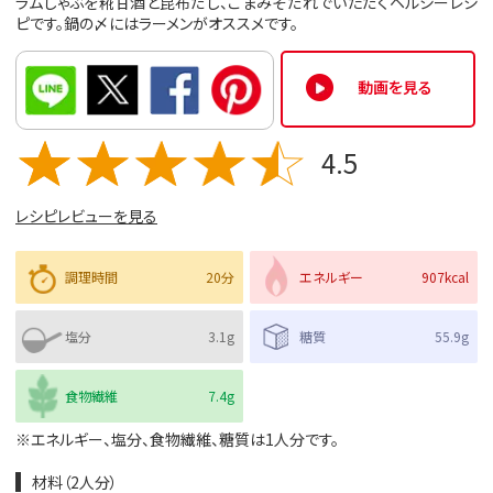
ラムしゃぶを糀甘酒と昆布だし、ごまみそだれでいただくヘルシーレシ
ピです。鍋の〆にはラーメンがオススメです。
動画を見る
4.5
レシピレビューを見る
調理時間
20分
エネルギー
907kcal
塩分
3.1g
糖質
55.9g
食物繊維
7.4g
※エネルギー、塩分、食物繊維、糖質は1人分です。
材料（2人分）