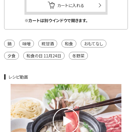
カートに入れる
※カートは別ウインドウで開きます。
※カートは
鍋
味噌
糀甘酒
和食
おもてなし
夕食
和食の日 11月24日
冬野菜
レシピ動画