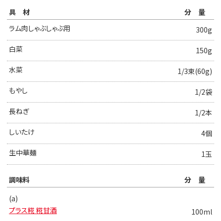
具材
分量
ラム肉しゃぶしゃぶ用
300g
白菜
150g
水菜
1/3束(60g)
もやし
1/2袋
長ねぎ
1/2本
しいたけ
4個
生中華麺
1玉
調味料
分量
(a)
プラス糀 糀甘酒
100ml