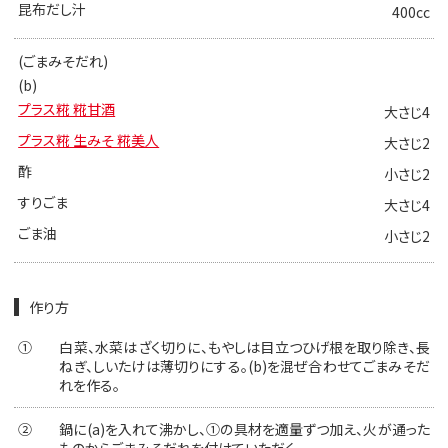
昆布だし汁
400cc
(ごまみそだれ)
(b)
プラス糀 糀甘酒
大さじ4
プラス糀 生みそ 糀美人
大さじ2
酢
小さじ2
すりごま
大さじ4
ごま油
小さじ2
作り方
①
白菜、水菜はざく切りに、もやしは目立つひげ根を取り除き、長
ねぎ、しいたけは薄切りにする。(b)を混ぜ合わせてごまみそだ
れを作る。
②
鍋に(a)を入れて沸かし、①の具材を適量ずつ加え、火が通った
ものからごまみそだれを付けていただく。