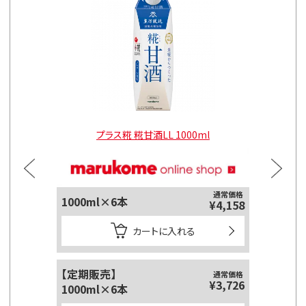
l
プラス糀 糀甘酒LL 1000ml
通常価格
1000ml×6本
125ml
¥4,158
カートに入れる
【定期販売】
【定期販
通常価格
¥3,726
1000ml×6本
125ml