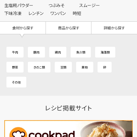
生塩糀パウダー
つぶみそ
スムージー
下味冷凍
レンチン
ワンパン
時短
食材から探す
商品から探す
詳細から探す
牛肉
豚肉
鶏肉
魚介類
海藻類
野菜
きのこ類
豆類
果物
卵
その他
レシピ掲載サイト