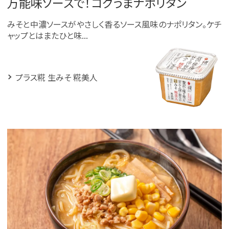
万能味ソースで！コクうまナポリタン
みそと中濃ソースがやさしく香るソース風味のナポリタン。ケチ
ャップとはまたひと味...
プラス糀 生みそ 糀美人