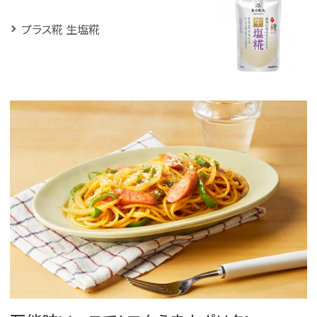
プラス糀 生塩糀