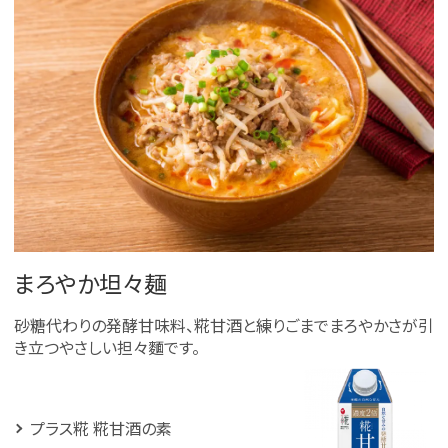
まろやか坦々麺
砂糖代わりの発酵甘味料、糀甘酒と練りごまでまろやかさが引
き立つやさしい担々麵です。
プラス糀 糀甘酒の素