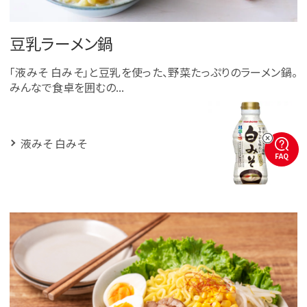
豆乳ラーメン鍋
「液みそ 白みそ」と豆乳を使った、野菜たっぷりのラーメン鍋。
みんなで食卓を囲むの...
液みそ 白みそ
FAQ