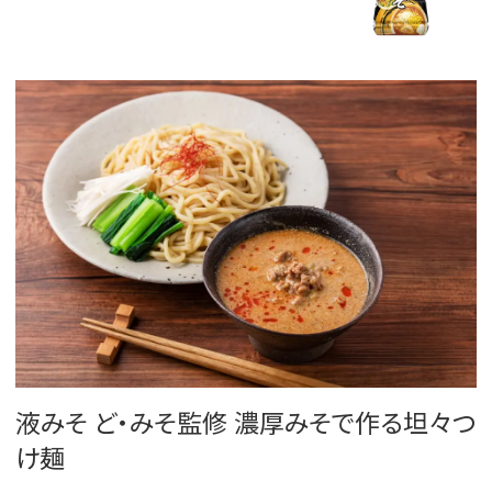
液みそ ど・みそ監修 濃厚みそで作る坦々つ
け麺