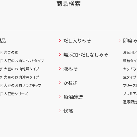
商品検索
製品
だし入りみそ
即席
ボ 惣菜の素
お徳用
無添加・だしなしみそ
ボ 大豆のお肉レトルトタイプ
顆粒タイ
液みそ
ボ 大豆のお肉乾燥タイプ
カップみ
ボ 大豆のお肉冷凍タイプ
生タイプ
かねさ
ボ 大豆のお肉サラダチップ
フリーズ
ボ 大豆粉シリーズ
プレミア
魚沼醸造
通販限定
伏髙