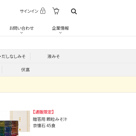
サインイン
お問い合わせ
企業情報
・だしなしみそ
液みそ
伏髙
【通販限定】
贈答用 顆粒みそ汁
京懐石 45食