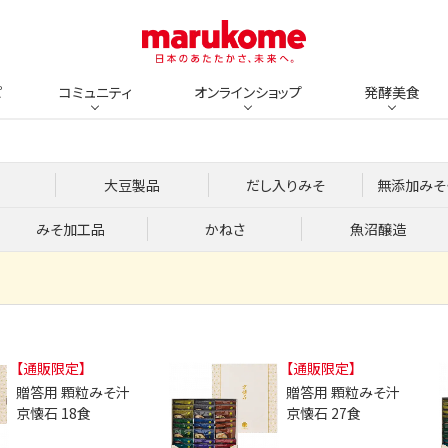
ピ
コミュニティ
オンラインショップ
発酵美食
大豆製品
だし入りみそ
無添加みそ
みそ加工品
かねさ
魚沼醸造
【通販限定】
【通販限定】
贈答用 顆粒みそ汁
贈答用 顆粒みそ汁
京懐石 18食
京懐石 27食