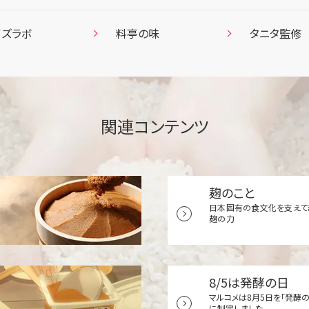
イズラボ
料亭の味
タニタ監修
関連コンテンツ
麹のこと
日本固有の食文化を支えて
麹の力
8/5は発酵の日
マルコメは8月5日を「発酵の
に制定しました