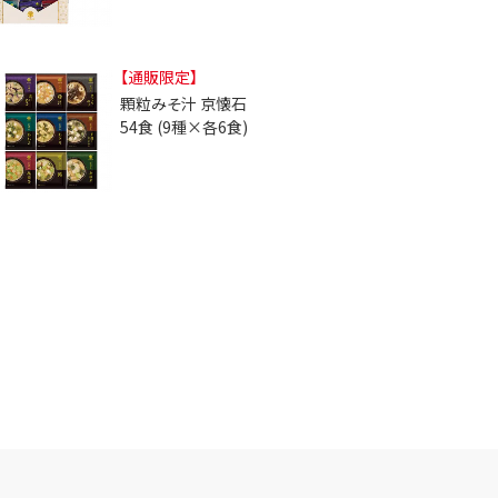
【通販限定】
顆粒みそ汁 京懐石
54食 (9種×各6食)