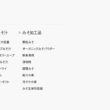
みそ汁
みそ加工品
／大容量
顆粒みそ
プみそ汁
オーガニックみそパウダー
そ汁・スープ
鮮魚専用
みそ汁
漬物用
ドライ
調理みそ
ム
粕汁の素
・ギフト
冷や汁の素
みそ玉保存容器