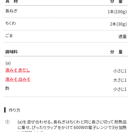
具材
分量
長ねぎ
1本(100g)
ちくわ
2本(30g)
ごま
適量
調味料
分量
(a)
液みそ 赤だし
小さじ1
液みそ 白みそ
大さじ1
酢
小さじ1
作り方
①
(a)を混ぜ合わせる。長ねぎはちくわと同じ長さに切って耐熱皿
に乗せ、ぴったりラップをかけて600Wの電子レンジで3分加熱