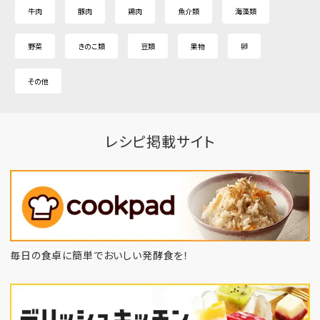
牛肉
豚肉
鶏肉
魚介類
海藻類
野菜
きのこ類
豆類
果物
卵
その他
レシピ掲載サイト
毎日の食卓に簡単でおいしい発酵食を！