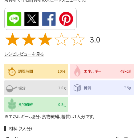
液みそで作る酢みそのスピードメニューです。
3.0
レシピレビューを見る
調理時間
10分
エネルギー
48kcal
塩分
1.0g
糖質
7.5g
食物繊維
0.8g
※エネルギー、塩分、食物繊維、糖質は1人分です。
材料（2人分）