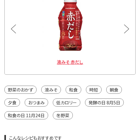
液みそ 赤だし
野菜のおかず
液みそ
和食
時短
朝食
夕食
おつまみ
低カロリー
発酵の日 8月5日
和食の日 11月24日
冬野菜
こんなレシピもおすすめです