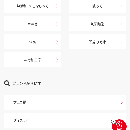
無添加・だしなしみそ
液みそ
かねさ
魚沼醸造
伏髙
即席みそ汁
みそ加工品
ブランドから探す
プラス糀
ダイズラボ
FAQ