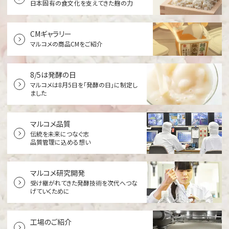
日本固有の食文化を支えてきた麹の力
CMギャラリー
マルコメの商品CMをご紹介
8/5は発酵の日
マルコメは8月5日を「発酵の日」に制定し
ました
マルコメ品質
伝統を未来につなぐ志
品質管理に込める想い
マルコメ研究開発
受け継がれてきた発酵技術を
次代へつな
げていくために
工場のご紹介