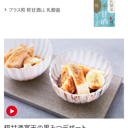
プラス糀 糀甘酒LL 乳酸菌
糀甘酒寒天の黒みつデザート