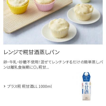
レンジで糀甘酒蒸しパン
卵・牛乳・砂糖不使用！混ぜてレンチンするだけの簡単蒸しパ
ンは離乳食後期に◎。糀甘...
プラス糀 糀甘酒LL 1000ml