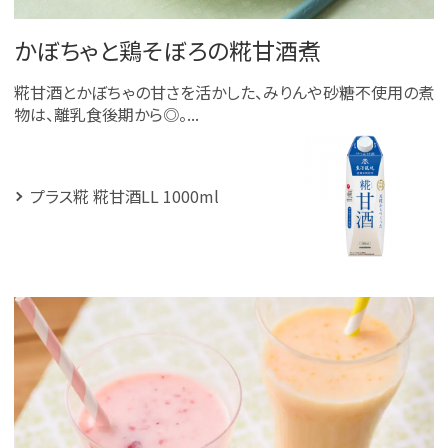
かぼちゃと鶏そぼろの糀甘酒煮
糀甘酒とかぼちゃの甘さを活かした、みりんや砂糖不使用の煮
物は、離乳食後期から◎。...
プラス糀 糀甘酒LL 1000ml