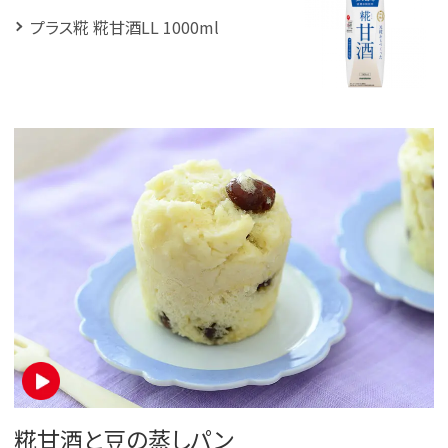
プラス糀 糀甘酒LL 1000ml
糀甘酒と豆の蒸しパン