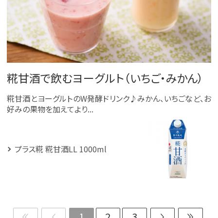
糀甘酒で飲むヨーグルト（いちご・みかん）
糀甘酒とヨーグルトのW発酵ドリンク♪みかん、いちごなど、お
好みの果物を加えてより...
プラス糀 糀甘酒LL 1000ml
1
2
3