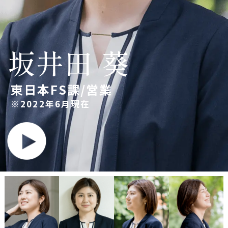
よくある質問
マルコメ
2027
グループ
坂井田 葵
新卒採用
東日本FS課/営業
採用公式アカウント
※2022年6月現在