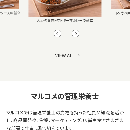
そソースの献立
白みその
大豆のお肉トマトキーマカレーの献立
VIEW ALL
マルコメの管理栄養士
マルコメでは管理栄養士の資格を持った社員が知識を活か
し、
商品開発や、営業、マーケティング、店舗事業とさまざま
な部署で仕事に取り組んでいます。