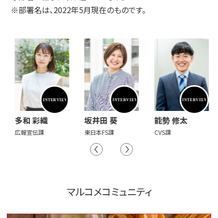
※部署名は、2022年5月現在のものです。
多和 彩織
坂井田 葵
能勢 修太
広報宣伝課
東日本FS課
CVS課
マルコメコミュニティ