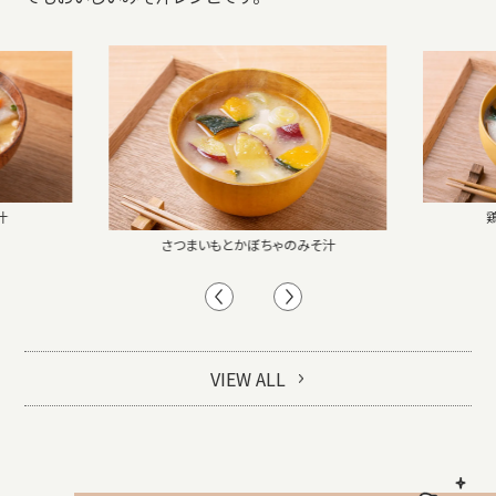
汁
さつまいもとかぼちゃのみそ汁
VIEW ALL