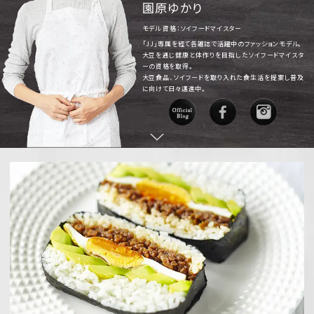
園原ゆかり
モデル 資格：ソイフードマイスター
「JJ」専属を経て各雑誌で活躍中のファッションモデル。
大豆を通じ健康と体作りを目指したソイフードマイスタ
ーの資格を取得。
大豆食品、ソイフードを取り入れた食生活を提案し普及
に向けて日々邁進中。