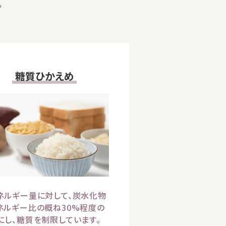
。
糖質ひかえめ
ネルギー量に対して、炭水化物
ネルギー比の概ね30%程度の
にし、
糖質を
制限
しています。