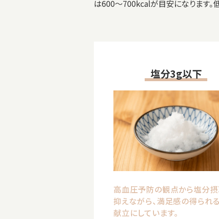
は600～700kcalが目安になりま
塩分3g以下
高血圧予防の観点から塩分摂
抑えながら、
満足感の得られ
献立に
しています。