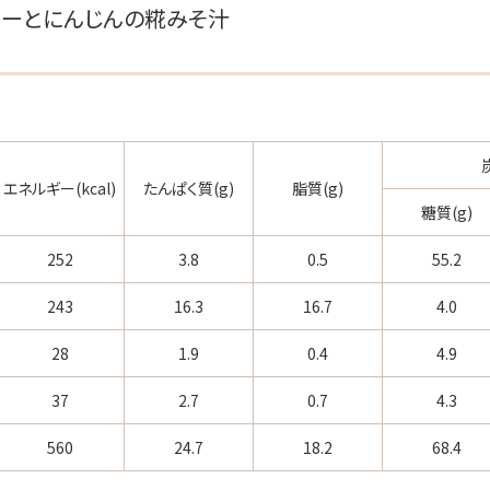
リーとにんじんの糀みそ汁
エネルギー(kcal)
たんぱく質(g)
脂質(g)
糖質(g)
252
3.8
0.5
55.2
243
16.3
16.7
4.0
28
1.9
0.4
4.9
37
2.7
0.7
4.3
560
24.7
18.2
68.4