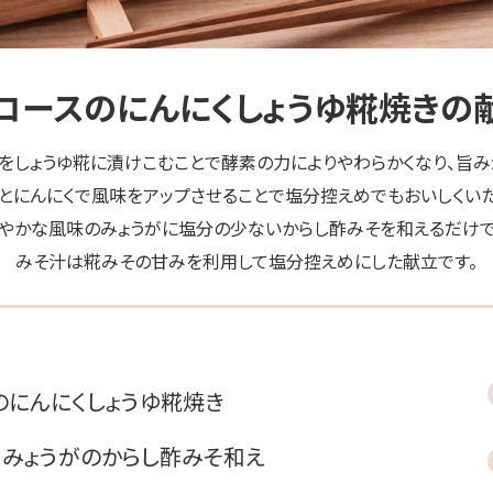
ロースのにんにくしょうゆ糀焼きの
をしょうゆ糀に漬けこむことで酵素の力によりやわらかくなり、旨み
ドとにんにくで風味をアップさせることで塩分控えめでもおいしくいた
爽やかな風味のみょうがに塩分の少ないからし酢みそを和えるだけで
みそ汁は糀みその甘みを利用して塩分控えめにした献立です。
のにんにくしょうゆ糀焼き
とみょうがのからし酢みそ和え