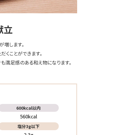
献立
が増します。
だくことができます。
も満足感のある和え物になります。
600kcal
以内
560kcal
塩分3g
以下
2.3g