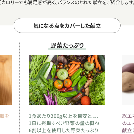
す。低カロリーでも満足感が高く、バランスのとれた献立をご紹介します
気になる点をカバーした献立
野菜たっぷり
取を
1食あたり200g以上を目安とし、
総エ
る
1日に摂取すべき野菜の量の概ね
の
エ
6割以上
を
使用した
野菜たっぷり
献立