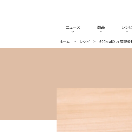
ニュース
商品
レシ
ホーム
レシピ
600kcal以内 管