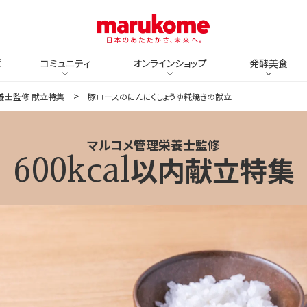
ピ
コミュニティ
オンラインショップ
発酵美食
理栄養士監修 献立特集
豚ロースのにんにくしょうゆ糀焼きの献立
マルコメ管理栄養士監修
以内献立特集
600kcal