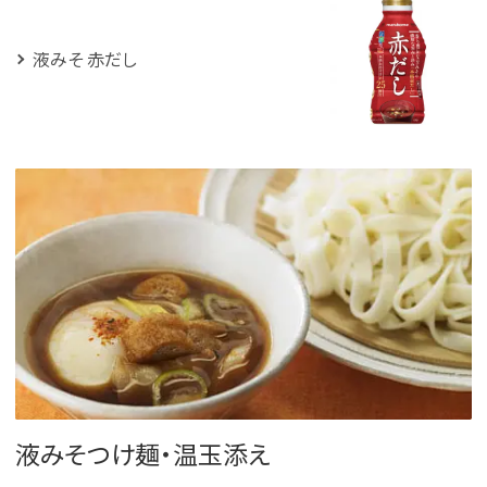
液みそ 赤だし
液みそつけ麺・温玉添え