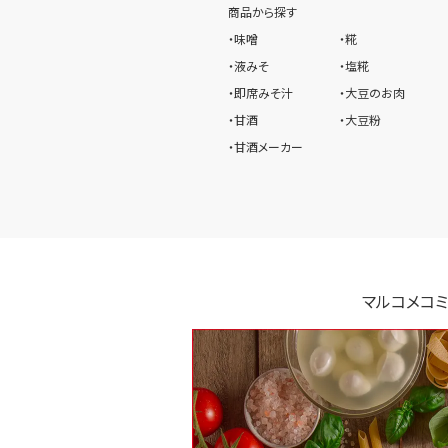
商品から探す
・味噌
・糀
・液みそ
・塩糀
・即席みそ汁
・大豆のお肉
・甘酒
・大豆粉
・甘酒メーカー
マルコメコミ