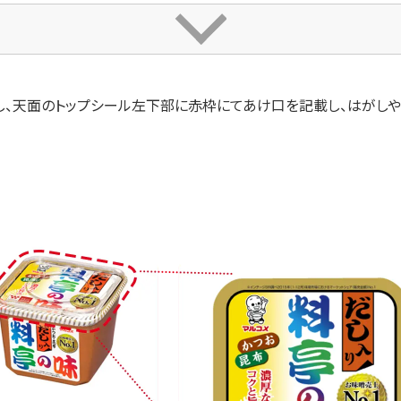
、天面のトップシール左下部に赤枠にてあけ口を記載し、はがしやす