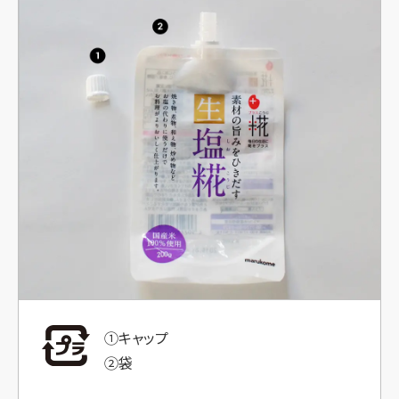
①キャップ
②袋