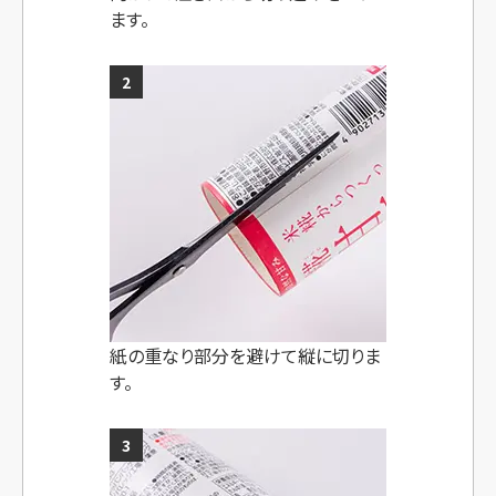
ます。
2
紙の重なり部分を避けて
縦に切りま
す。
3