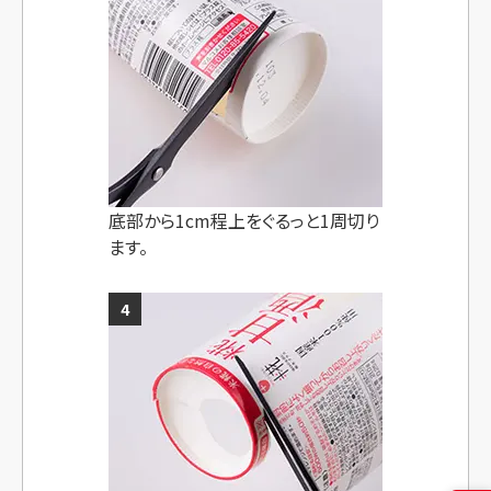
底部から1cm程上を
ぐるっと1周切り
ます。
4