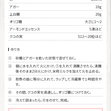
アガー
10g
上白糖
20g
オリゴ糖
大さじ1～2
アーモンドエッセンス
5滴ほど
クコの実
512～20粒ほど
作り方
砂糖とアガーを乾いた状態で混ぜておく。
①
鍋に水を入れて火にかけ、①を入れて沸騰させたら、沸騰
②
後そのまま2分火にかけ、米糀ミルクを加えて火を止める。
耐熱の器に等分に入れて、ラップして冷蔵庫で１時間冷や
③
す。
その間、クコの実を湯通しし、オリゴ糖につけておく。
④
冷えて固まったら、④をのせて、完成。
⑤