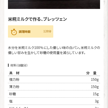
米糀ミルクで作る、ブレッツェン
120分
調理時間
水分を米糀ミルク100％にした優しい味の白パン。米糀ミルクの
優しい甘みを生かして砂糖の使用量を減らしています。
材料（8個分）
具 材
分 量
強力粉
150g
薄力粉
150g
砂糖
15g
塩
3g