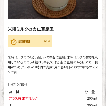
米糀ミルクの杏仁豆腐風
60分
調理時間
米糀ミルクでつくる、優しい味の杏仁豆腐。米糀ミルクの甘さを利
用しているので、砂糖は、牛乳で作る杏仁豆腐の半分。アガー使
用のため、たったの1時間で完成！夏の暑い日のおやつにもオスス
メです。
材料（4個分）
具 材
分 量
プラス糀 米糀ミルク
200ml
水
200ml