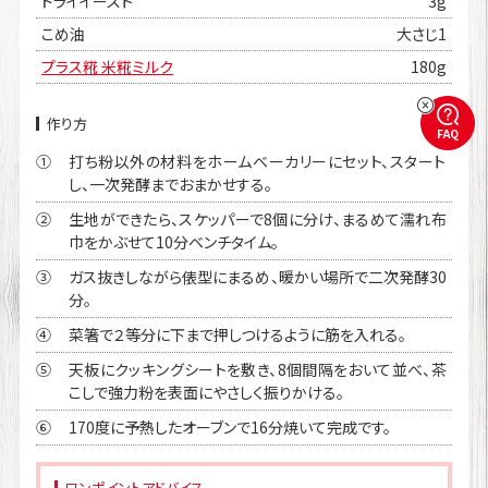
ドライイースト
3g
こめ油
大さじ1
プラス糀 米糀ミルク
180g
作り方
FAQ
打ち粉以外の材料をホームベーカリーにセット、スタート
①
し、一次発酵までおまかせする。
生地ができたら、スケッパーで8個に分け、まるめて濡れ布
②
巾をかぶせて10分ベンチタイム。
ガス抜きしながら俵型にまるめ、暖かい場所で二次発酵30
③
分。
菜箸で２等分に下まで押しつけるように筋を入れる。
④
天板にクッキングシートを敷き、8個間隔をおいて並べ、茶
⑤
こしで強力粉を表面にやさしく振りかける。
170度に予熱したオーブンで16分焼いて完成です。
⑥
ワンポイントアドバイス