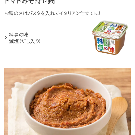
トマトみそ寄せ鍋
お鍋の〆はパスタを入れてイタリアン仕立てに！
料亭の味
減塩（だし入り）