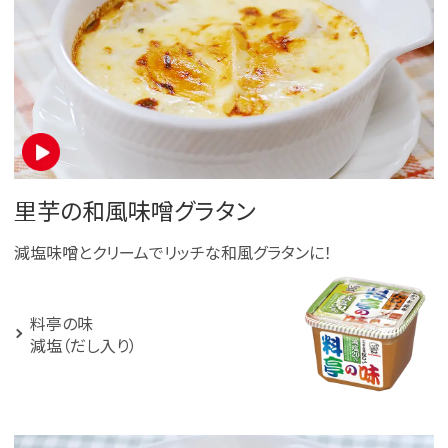
里芋の和風味噌グラタン
減塩味噌とクリームでリッチな和風グラタンに！
料亭の味
減塩（だし入り）