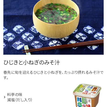
ひじきと小ねぎのみそ汁
春先に旬を迎えるひじきと小ねぎを、たっぷり摂れるみそ汁で
す。
料亭の味
減塩（だし入り）